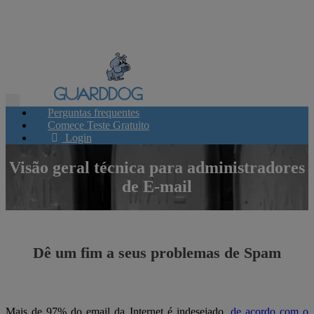
Toggle
Perguntas frequentes
navigation
Comece Teste Gratuito
Login
Visão geral técnica para administradores
de E-mail
Dê um fim a seus problemas de Spam
Mais de 97% do email da Internet é indesejado,
de acordo com o