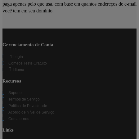
paga apenas pelo que usa, com base em quantos endereços de e-mail
você tem em seu domínio.
Gerenciamento de Conta
Login
Comece Teste Gratuito
Idioma
Recursos
Suporte
Termos de Serviço
Política de Privacidade
Acordo de Nível de Serviço
Contate-nos
Links