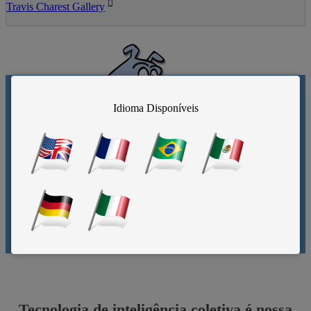
Travis Charest Gallery
Idioma Disponíveis
E-mail bom passa, e-mail ruim fica de fora.
Tecnologia de inteligência coletiva é nossa