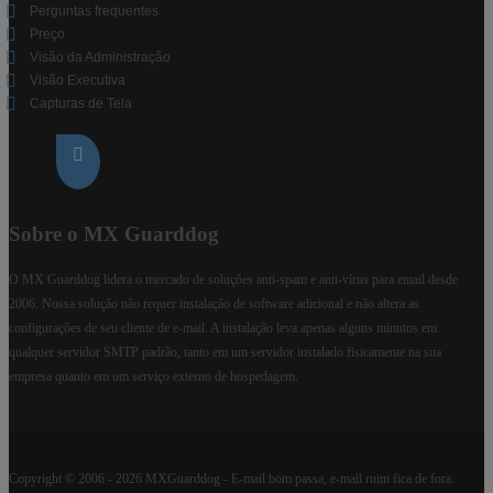
Perguntas frequentes
Preço
Visão da Administração
Visão Executiva
Capturas de Tela
Sobre o MX Guarddog
O MX Guarddog lidera o mercado de soluções anti-spam e anti-vírus para email desde
2006. Nossa solução não requer instalação de software adicional e não altera as
configurações de seu cliente de e-mail. A instalação leva apenas alguns minutos em
qualquer servidor SMTP padrão, tanto em um servidor instalado fisicamente na sua
empresa quanto em um serviço externo de hospedagem.
Copyright ©
2006 - 2026
MXGuarddog - E-mail bom passa, e-mail ruim fica de fora.