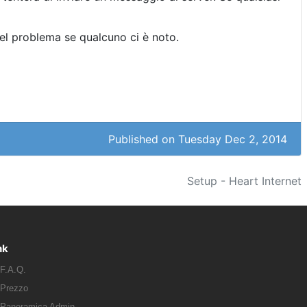
del problema se qualcuno ci è noto.
Published on Tuesday Dec 2, 2014
Setup - Heart Internet
nk
F.A.Q.
Prezzo
Panoramica Admin