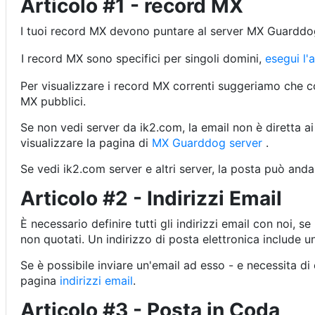
Articolo #1 - record MX
I tuoi record MX devono puntare al server MX Guarddog
I record MX sono specifici per singoli domini,
esegui l'
Per visualizzare i record MX correnti suggeriamo che c
MX pubblici.
Se non vedi server da ik2.com, la email non è diretta ai
visualizzare la pagina di
MX Guarddog server
.
Se vedi ik2.com server e altri server, la posta può andar
Articolo #2 - Indirizzi Email
È necessario definire tutti gli indirizzi email con noi, 
non quotati. Un indirizzo di posta elettronica include u
Se è possibile inviare un'email ad esso - e necessita di
pagina
indirizzi email
.
Articolo #3 - Posta in Coda