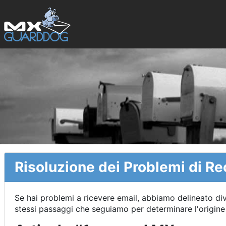
Risoluzione dei Problemi di Re
Se hai problemi a ricevere email, abbiamo delineato div
stessi passaggi che seguiamo per determinare l'origine