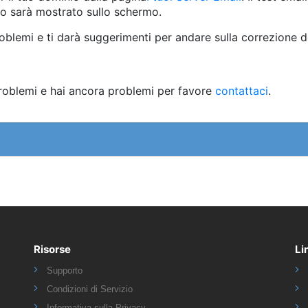
o sarà mostrato sullo schermo.
roblemi e ti darà suggerimenti per andare sulla correzione 
 problemi e hai ancora problemi per favore
contattaci
.
Risorse
Li
Supporto
Condizioni di Servizio
Informativa sulla Privacy