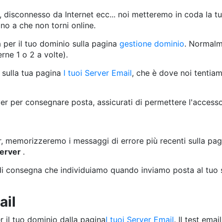
, disconnesso da Internet ecc... noi metteremo in coda la tua
no a che non torni online.
per il tuo dominio sulla pagina
gestione dominio
. Normalm
ne 1 o 2 a volte).
o sulla tua pagina
I tuoi Server Email
, che è dove noi tentia
rver per consegnare posta, assicurati di permettere l'access
er, memorizzeremo i messaggi di errore più recenti sulla pa
 server
.
 di consegna che individuiamo quando inviamo posta al tuo se
ail
er il tuo dominio dalla pagina
I tuoi Server Email
. Il test ema