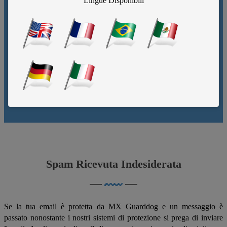
Lingue Disponibili
Lascia dentro la posta buona, toglie quella
cattiva.
Spam Ricevuta Indesiderata
Se la tua email è protetta da MX Guarddog e un messaggio è
passato nonostante i nostri sistemi di protezione si prega di inviare