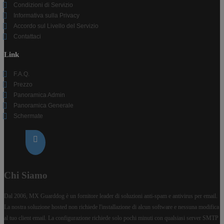
Condizioni di Servizio
Informativa sulla Privacy
Accordo sul Livello del Servizio
Contattaci
Link
F.A.Q.
Prezzo
Panoramica Admin
Panoramica Generale
Schermate
Chi Siamo
Dal 2006, MX Guarddog è un fornitore leader di soluzioni anti-spam e antivirus per email.
La nostra soluzione hosted non richiede l'installazione di alcun software e nessuna modifica
al tuo client email. La configurazione richiede solo pochi minuti con qualsiasi server SMTP