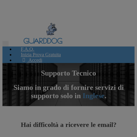
Toggle
F.A.Q.
navigation
Inizia Prova Gratuita
Accedi
Supporto Tecnico
Siamo in grado di fornire servizi di
supporto solo in
Inglese
.
Hai difficoltà a ricevere le email?