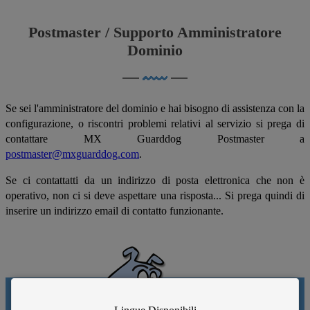
Postmaster / Supporto Amministratore
Dominio
Se sei l'amministratore del dominio e hai bisogno di assistenza con la
configurazione, o riscontri problemi relativi al servizio si prega di
contattare MX Guarddog Postmaster a
postmaster@mxguarddog.com
.
Se ci contattatti da un indirizzo di posta elettronica che non è
operativo, non ci si deve aspettare una risposta... Si prega quindi di
inserire un indirizzo email di contatto funzionante.