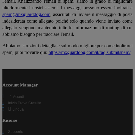
l'email. Analizzando l'email di spam, siamo in grado di migliorare
ulteriormente i nostri sistemi. I messaggi possono essere inoltrati a
spam@mxguarddog.com
, assicurati di inviare il messaggio di posta
indesiderata come allegato poiché solo quando viene inviato come
allegato vengono mantenute tutte le informazioni di routing di cui
abbiamo bisogno per tracciare l'email.
Abbiamo istruzioni dettagliate sul modo migliore per come inoltrarci
spam, puoi trovarle qui:
https://mxguarddog.com/it/faq.submitspam/
Account Manager
Accedi
Inizia Prova Gratuita
Lingua
Risorse
Supporto