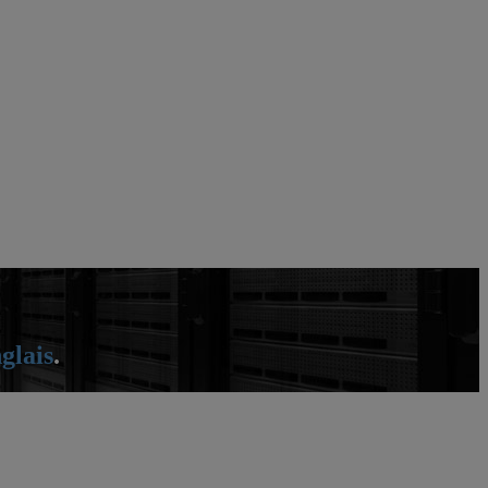
glais
.