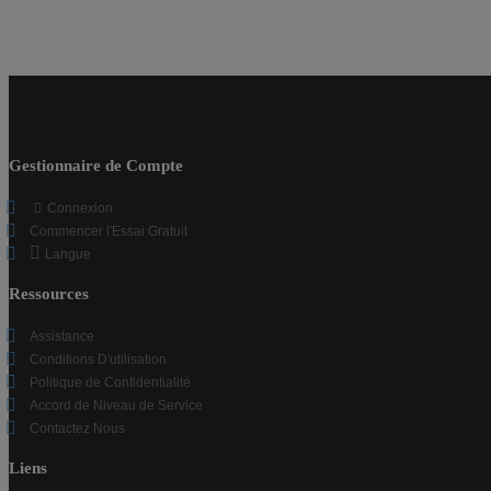
Gestionnaire de Compte
Connexion
Commencer l'Essai Gratuit
Langue
Ressources
Assistance
Conditions D'utilisation
Politique de Confidentialité
Accord de Niveau de Service
Contactez Nous
Liens