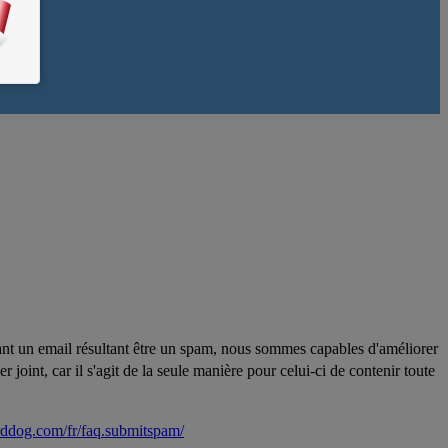
vais.
ant un email résultant être un spam, nous sommes capables d'améliorer
 joint, car il s'agit de la seule manière pour celui-ci de contenir toute
rddog.com/fr/faq.submitspam/