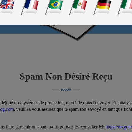
se passer les bons emails, et non les mau
Spam Non Désiré Reçu
déjoué nos systèmes de protection, merci de nous l'envoyer. En analys
og.com
, veuillez vous assurez que le spam soit envoyé en tant que fichier
ous faire parvenir un spam, vous pouvez les consulter ici:
https://mxgua