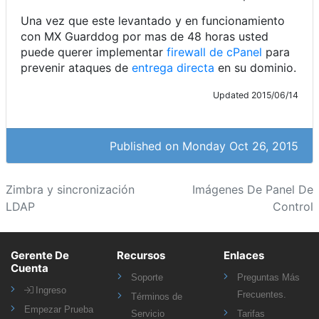
Una vez que este levantado y en funcionamiento
con MX Guarddog por mas de 48 horas usted
puede querer implementar
firewall de cPanel
para
prevenir ataques de
entrega directa
en su dominio.
Updated 2015/06/14
Published on Monday Oct 26, 2015
Zimbra y sincronización
Imágenes De Panel De
LDAP
Control
Gerente De
Recursos
Enlaces
Cuenta
Soporte
Preguntas Más
Ingreso
Frecuentes.
Términos de
Empezar Prueba
Servicio
Tarifas