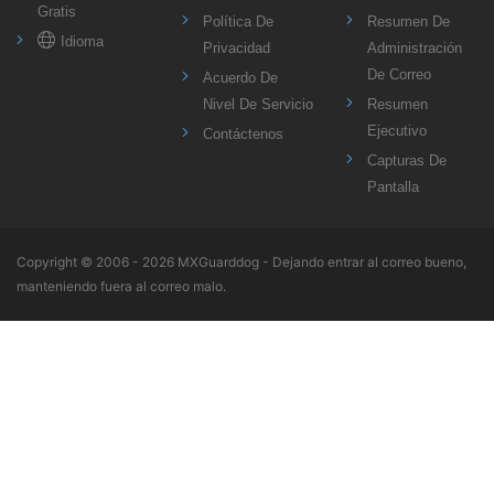
Gratis
Política De
Resumen De
Idioma
Privacidad
Administración
De Correo
Acuerdo De
Nivel De Servicio
Resumen
Ejecutivo
Contáctenos
Capturas De
Pantalla
Copyright ©
2006 - 2026
MXGuarddog - Dejando entrar al correo bueno,
manteniendo fuera al correo malo.