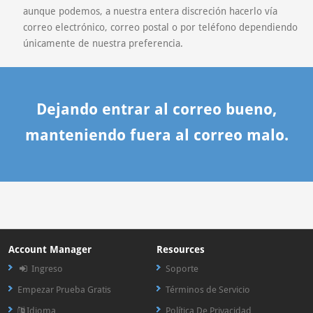
aunque podemos, a nuestra entera discreción hacerlo vía
correo electrónico, correo postal o por teléfono dependiendo
únicamente de nuestra preferencia.
Dejando entrar al correo bueno,
manteniendo fuera al correo malo.
Account Manager
Resources
Ingreso
Soporte
Empezar Prueba Gratis
Términos de Servicio
Idioma
Política De Privacidad