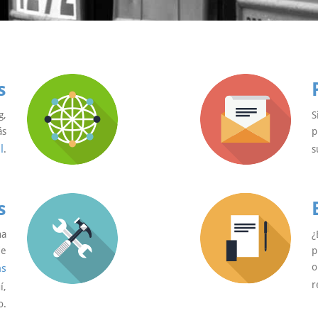
s
g,
S
ás
p
l
.
s
s
na
¿
de
p
o
as
r
í,
o.