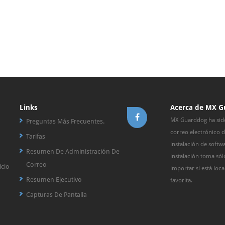
Links
Acerca de MX G
MX Guarddog ha sido
Preguntas Más Frecuentes.
correo electrónico d
Tarifas
instalación de softw
Resumen De Administración De
instalación toma só
Correo
icio
importar si está loc
Resumen Ejecutivo
favorita.
Capturas De Pantalla