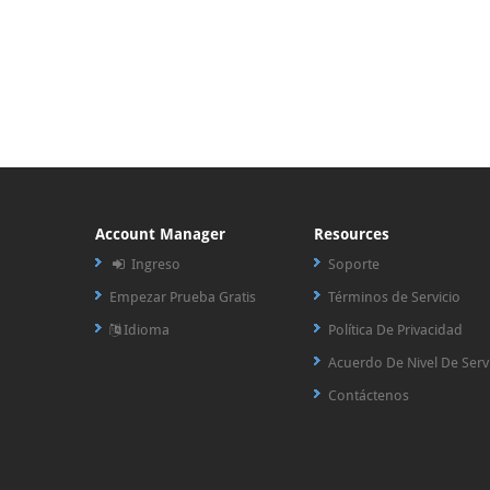
Account Manager
Resources
Ingreso
Soporte
Empezar Prueba Gratis
Términos de Servicio
Idioma
Política De Privacidad
Acuerdo De Nivel De Serv
Contáctenos