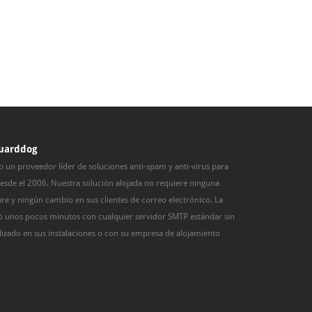
uarddog
 un proveedor líder de soluciones anti-spam y anti-virus para
esde el 2006. Nuestra solución alojada no requiere ninguna
are y ningún cambio en sus clientes de correo electrónico. La
lo unos pocos minutos con cualquier servidor SMTP estándar sin
alizado en sus instalaciones o con su empresa de alojamiento