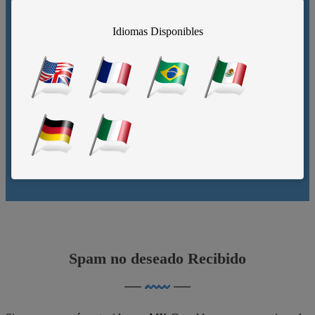
Idiomas Disponibles
Dejando entrar al correo bueno, manteniendo
fuera al correo malo.
Spam no deseado Recibido