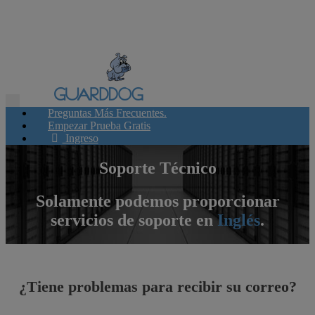
Toggle
Preguntas Más Frecuentes.
navigation
Empezar Prueba Gratis
Ingreso
Soporte Técnico
Solamente podemos proporcionar
servicios de soporte en
Inglés
.
¿Tiene problemas para recibir su correo?