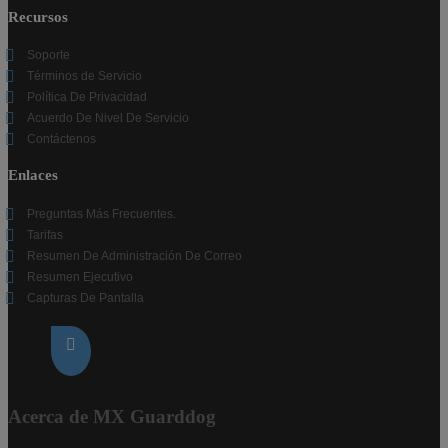
Recursos
Soporte
Términos de Servicio
Política De Privacidad
Acuerdo De Nivel De Servicio
Contáctenos
Enlaces
Preguntas Más Frecuentes.
Tarifas
Resumen De Administración De Correo
Resumen Ejecutivo
Capturas De Pantalla
Acerca de MX Guarddog