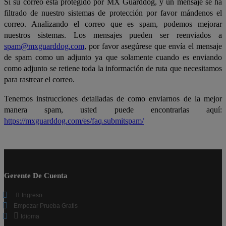
Si su correo está protegido por MX Guarddog, y un mensaje se ha
filtrado de nuestro sistemas de protección por favor mándenos el
correo. Analizando el correo que es spam, podemos mejorar
nuestros sistemas. Los mensajes pueden ser reenviados a
spam@mxguarddog.com
, por favor asegúrese que envía el mensaje
de spam como un adjunto ya que solamente cuando es enviando
como adjunto se retiene toda la información de ruta que necesitamos
para rastrear el correo.
Tenemos instrucciones detalladas de como enviarnos de la mejor
manera spam, usted puede encontrarlas aquí:
https://mxguarddog.com/es/faq.submitspam/
Gerente De Cuenta
Ingreso
Empezar Prueba Gratis
Idioma